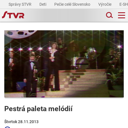
Správy STVR
Deti
Pečie celé Slovensko
Výročie
E-S
Pestrá paleta melódií
Štvrtok 28.11.2013