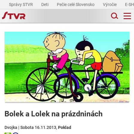
Správy STVR
Deti
Pečie celé Slovensko
Výročie
E-S
Bolek a Lolek na prázdninách
Dvojka | Sobota 16.11.2013,
Poklad