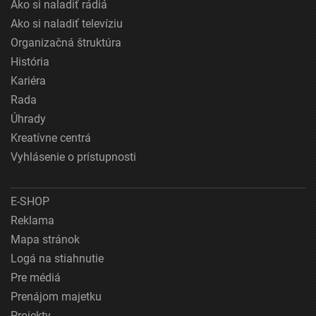
Ako si naladiť rádiá
Ako si naladiť televíziu
Organizačná štruktúra
História
Kariéra
Rada
Úhrady
Kreatívne centrá
Vyhlásenie o prístupnosti
E-SHOP
Reklama
Mapa stránok
Logá na stiahnutie
Pre médiá
Prenájom majetku
Projekty