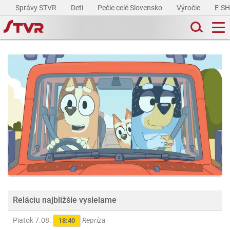
Správy STVR
Deti
Pečie celé Slovensko
Výročie
E-S
Reláciu najbližšie vysielame
Piatok 7.08.
Repríza
18:40