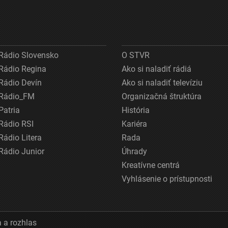
Rádio Slovensko
O STVR
Rádio Regina
Ako si naladiť rádiá
Rádio Devín
Ako si naladiť televíziu
Rádio_FM
Organizačná štruktúra
Patria
História
Rádio RSI
Kariéra
Rádio Litera
Rada
Rádio Junior
Úhrady
Kreatívne centrá
Vyhlásenie o prístupnosti
 a rozhlas