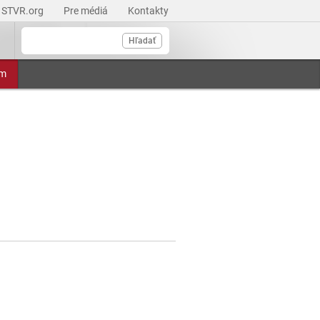
STVR.org
Pre médiá
Kontakty
Hľadať
am