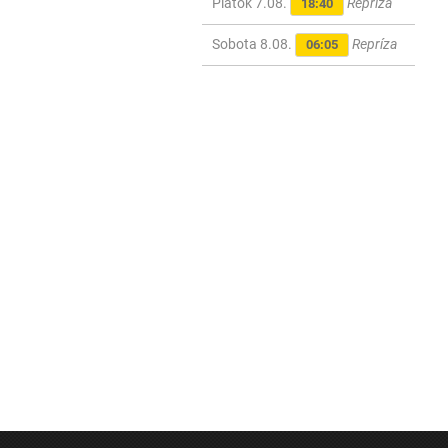
Piatok 7.08.
Repríza
18:40
Sobota 8.08.
Repríza
06:05