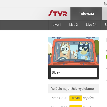
S
Televízia
Live 1
Live 2
Live 24
Š
Bluey III
Reláciu najbližšie vysielame
Piatok 7.08.
Repríza
06:48