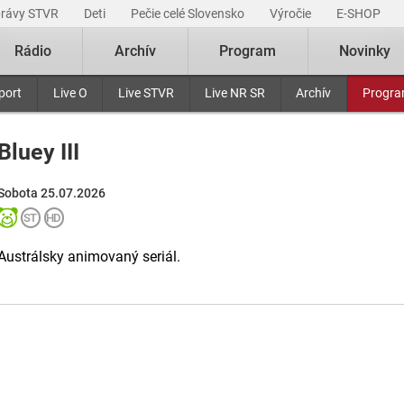
právy STVR
Deti
Pečie celé Slovensko
Výročie
E-SHOP
Rádio
Archív
Program
Novinky
port
Live O
Live STVR
Live NR SR
Archív
Progr
Bluey III
Sobota 25.07.2026
Austrálsky animovaný seriál.