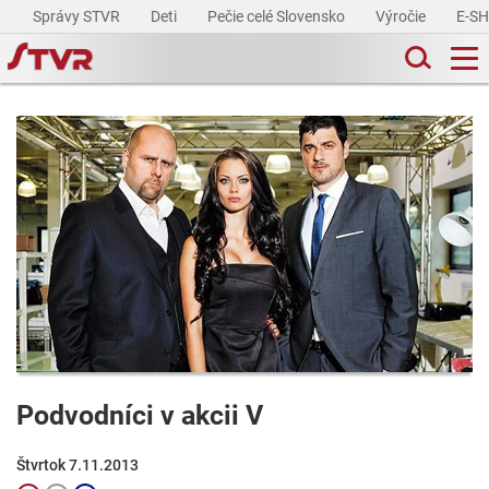
Správy STVR
Deti
Pečie celé Slovensko
Výročie
E-S
Podvodníci v akcii V
Štvrtok 7.11.2013