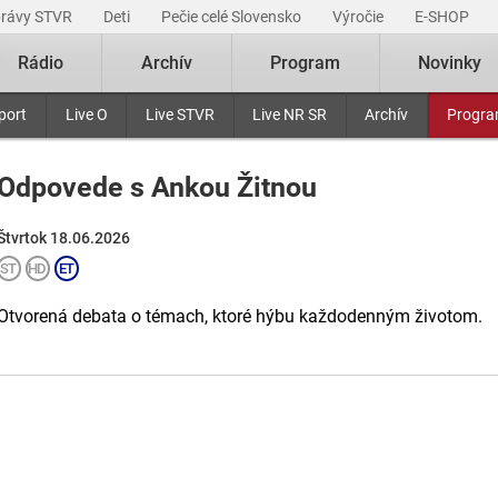
právy STVR
Deti
Pečie celé Slovensko
Výročie
E-SHOP
Rádio
Archív
Program
Novinky
port
Live O
Live STVR
Live NR SR
Archív
Progr
Odpovede s Ankou Žitnou
Štvrtok 18.06.2026
Otvorená debata o témach, ktoré hýbu každodenným životom.