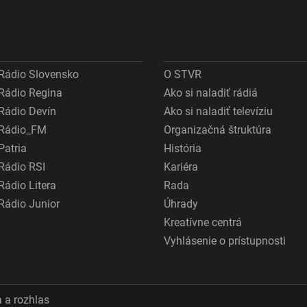
Rádio Slovensko
O STVR
Rádio Regina
Ako si naladiť rádiá
Rádio Devín
Ako si naladiť televíziu
Rádio_FM
Organizačná štruktúra
Patria
História
Rádio RSI
Kariéra
Rádio Litera
Rada
Rádio Junior
Úhrady
Kreatívne centrá
Vyhlásenie o prístupnosti
 a rozhlas