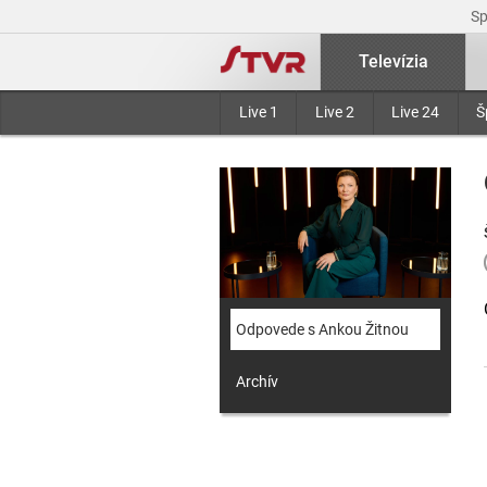
S
Televízia
Live 1
Live 2
Live 24
Š
Odpovede s Ankou Žitnou
Archív