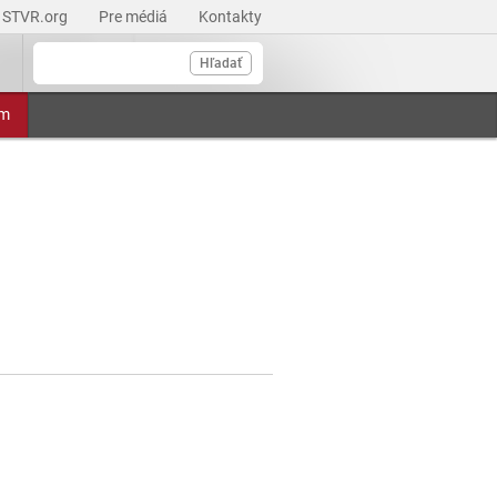
STVR.org
Pre médiá
Kontakty
Hľadať
am