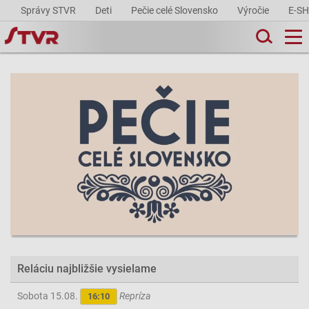
Správy STVR
Deti
Pečie celé Slovensko
Výročie
E-S
Reláciu najbližšie vysielame
Sobota 15.08.
Repríza
16:10