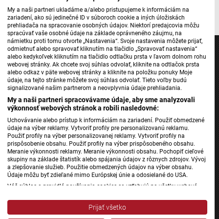
My a naši partneri ukladáme a/alebo pristupujeme k informáciám na
zariadení, ako sú jedinečné ID v súboroch cookie a iných úložiskách
prehliadača na spracovanie osobných údajov. Niektorí predajcovia môžu
spracúvať vaše osobné údaje na základe oprávneného záujmu, na
námietku proti tomu otvorte „Nastavenia“. Svoje nastavenia môžete prijať,
odmietnuť alebo spravovať kliknutím na tlačidlo „Spravovať nastavenia“
alebo kedykoľvek kliknutím na tlačidlo odtlačku prsta v ľavom dolnom rohu
webovej stránky. Ak chcete svoj súhlas odvolať, kliknite na odtlačok prsta
alebo odkaz v päte webovej stránky a kliknite na položku ponuky Moje
údaje, na tejto stránke môžete svoj súhlas odvolať. Tieto voľby budú
Jednotka
signalizované našim partnerom a neovplyvnia údaje prehliadania.
Dvojka
My a naši partneri spracovávame údaje, aby sme analyzovali
24
výkonnosť webových stránok a robili nasledovné:
Uchovávanie alebo prístup k informáciám na zariadení. Použiť obmedzené
Šport
údaje na výber reklamy. Vytvoriť profily pre personalizovanú reklamu.
Správy STVR
Použiť profily na výber personalizovanej reklamy. Vytvoriť profily na
prispôsobenie obsahu. Použiť profily na výber prispôsobeného obsahu.
Podcasty
Meranie výkonnosti reklamy. Meranie výkonnosti obsahu. Pochopiť cieľové
skupiny na základe štatistík alebo spájania údajov z rôznych zdrojov. Vývoj
Mobilné aplikácie
a zlepšovanie služieb. Použitie obmedzených údajov na výber obsahu.
Údaje môžu byť zdieľané mimo Európskej únie a odosielané do USA.
Váš súhlas a pravidlá používania cookies sa vzťahujú na všetky webové
Rádio Slovensko
stránky „Rozhlasové weby“ vrátane: RSI Deutsch, Rádio Litera, Rádio Regina
Stred, Rádio Regina Západ, Rádio Patria, Rádio Devín, RTVS, Hudobné
Rádio Regina
Prijať všetko
pozdravy, Rádio Slovensko, RSI Francais, RSI English, RSI Slovensky, Rádio
Rádio Devín
Junior, RSI, Rádio Regina Východ, Rádio_FM, RSI Espanol, NEV.