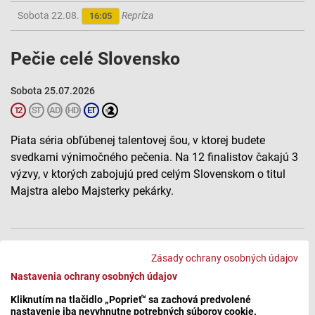
Sobota 22.08.
Repríza
16:05
Pečie celé Slovensko
Sobota 25.07.2026
Piata séria obľúbenej talentovej šou, v ktorej budete
svedkami výnimočného pečenia. Na 12 finalistov čakajú 3
výzvy, v ktorých zabojujú pred celým Slovenskom o titul
Majstra alebo Majsterky pekárky.
To sme tu ešte nemali! Naši súťažiaci sa ocitnú v časoch minulých a
Zásady ochrany osobných údajov
vyskúšajú si poriadne retro. Ako si poradia s bufetovou klasikou a s
Nastavenia ochrany osobných údajov
pečením z rokov osemdesiatych? Zaspomínajú si aj porotkyne
Jožka s Petrou a nebudú chýbať ani vtipné bonmoty Juraja s
Kliknutím na tlačidlo „Poprieť“ sa zachová predvolené
Milanom, ktoré určite nebudú retro.
nastavenie iba nevyhnutne potrebných súborov cookie.