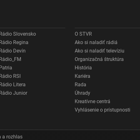
Rádio Slovensko
O STVR
Rádio Regina
Ako si naladiť rádiá
Rádio Devín
Ako si naladiť televíziu
Rádio_FM
Organizačná štruktúra
Patria
História
Rádio RSI
Kariéra
Rádio Litera
Rada
Rádio Junior
Úhrady
Kreatívne centrá
Vyhlásenie o prístupnosti
 a rozhlas