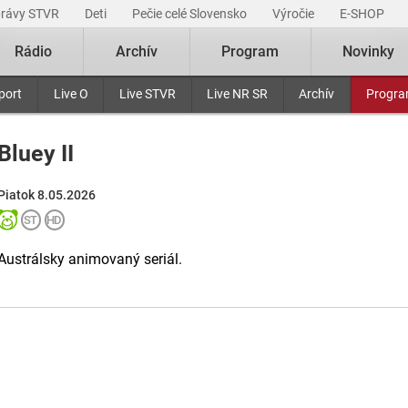
právy STVR
Deti
Pečie celé Slovensko
Výročie
E-SHOP
Rádio
Archív
Program
Novinky
port
Live O
Live STVR
Live NR SR
Archív
Progr
Bluey II
Piatok 8.05.2026
Austrálsky animovaný seriál.