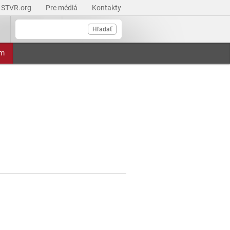
STVR.org
Pre médiá
Kontakty
Hľadať
am