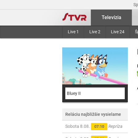
S
Televízia
Live 1
Live 2
Live 24
Š
Bluey II
Reláciu najbližšie vysielame
Sobota 8.08.
Repríza
07:10