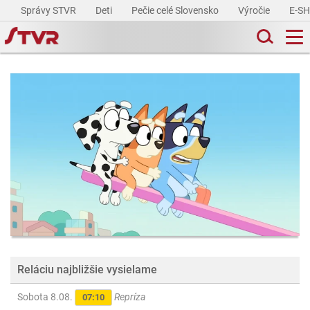
Správy STVR
Deti
Pečie celé Slovensko
Výročie
E-S
Reláciu najbližšie vysielame
Sobota 8.08.
Repríza
07:10