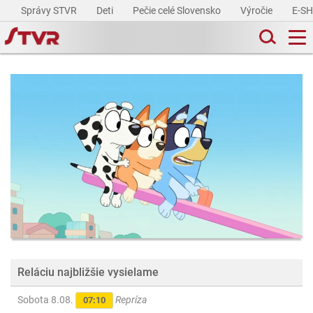
Správy STVR
Deti
Pečie celé Slovensko
Výročie
E-S
Reláciu najbližšie vysielame
Sobota 8.08.
Repríza
07:10