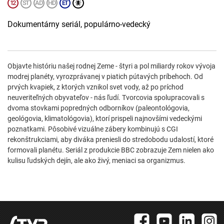
Dokumentárny seriál, populárno-vedecký
Objavte históriu našej rodnej Zeme - štyri a pol miliardy rokov vývoja
modrej planéty, vyrozprávanej v piatich pútavých príbehoch. Od
prvých kvapiek, z ktorých vznikol svet vody, až po príchod
neuveriteľných obyvateľov - nás ľudí. Tvorcovia spolupracovali s
dvoma stovkami popredných odborníkov (paleontológovia,
geológovia, klimatológovia), ktorí prispeli najnovšími vedeckými
poznatkami. Pôsobivé vizuálne zábery kombinujú s CGI
rekonštrukciami, aby diváka preniesli do stredobodu udalostí, ktoré
formovali planétu. Seriál z produkcie BBC zobrazuje Zem nielen ako
kulisu ľudských dejín, ale ako živý, meniaci sa organizmus.