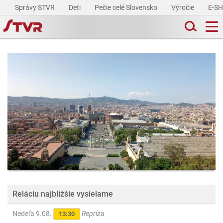
Správy STVR
Deti
Pečie celé Slovensko
Výročie
E-S
Reláciu najbližšie vysielame
Nedeľa 9.08.
Repríza
13:30