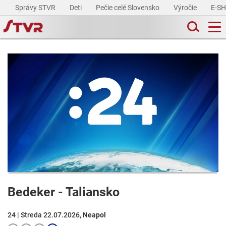
Správy STVR
Deti
Pečie celé Slovensko
Výročie
E-S
Bedeker - Taliansko
24 | Streda 22.07.2026,
Neapol