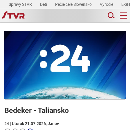
Správy STVR
Deti
Pečie celé Slovensko
Výročie
E-S
Bedeker - Taliansko
24 | Utorok 21.07.2026,
Janov