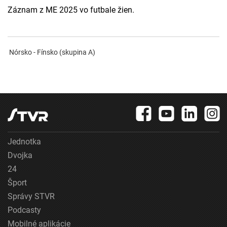
Záznam z ME 2025 vo futbale žien.
Nórsko - Fínsko (skupina A)
Jednotka
Dvojka
24
Šport
Správy STVR
Podcasty
Mobilné aplikácie