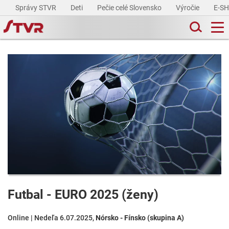
Správy STVR
Deti
Pečie celé Slovensko
Výročie
E-S
Futbal - EURO 2025 (ženy)
Online | Nedeľa 6.07.2025,
Nórsko - Fínsko (skupina A)