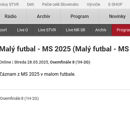
právy STVR
Deti
Pečie celé Slovensko
Výročie
E-SHOP
Rádio
Archív
Program
Novinky
port
Live O
Live STVR
Live NR SR
Archív
Progr
Malý futbal - MS 2025 (Malý futbal - M
Online | Streda 28.05.2025,
Osemfinále 8 (1H-2G)
Záznam z MS 2025 v malom futbale.
Osemfinále 8 (1H-2G)