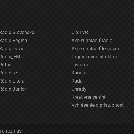
Rádio Slovensko
O STVR
Rádio Regina
Ako si naladiť rádiá
Rádio Devín
Ako si naladiť televíziu
Rádio_FM
Organizačná štruktúra
Patria
História
Rádio RSI
Kariéra
Rádio Litera
Rada
Rádio Junior
Úhrady
Kreatívne centrá
Vyhlásenie o prístupnosti
 a rozhlas