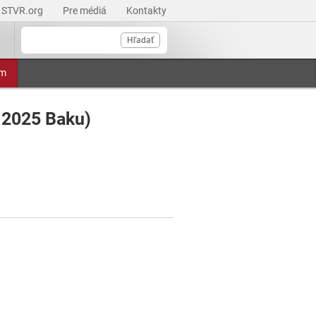
STVR.org
Pre médiá
Kontakty
Hľadať
am
S 2025 Baku)