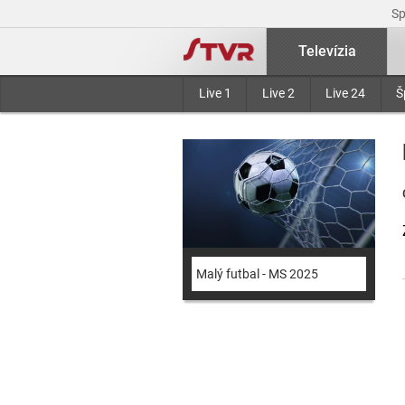
S
Televízia
Live 1
Live 2
Live 24
Š
Malý futbal - MS 2025