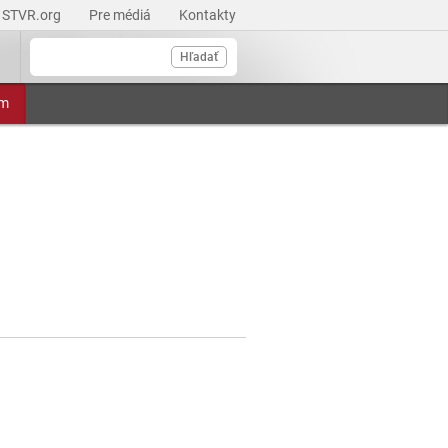
STVR.org
Pre médiá
Kontakty
Hľadať
am