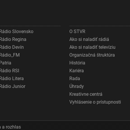
Rádio Slovensko
O STVR
Rádio Regina
Ako si naladiť rádiá
Rádio Devín
Ako si naladiť televíziu
Rádio_FM
Organizačná štruktúra
Patria
História
Rádio RSI
Kariéra
Rádio Litera
Rada
Rádio Junior
Úhrady
Kreatívne centrá
Vyhlásenie o prístupnosti
 a rozhlas