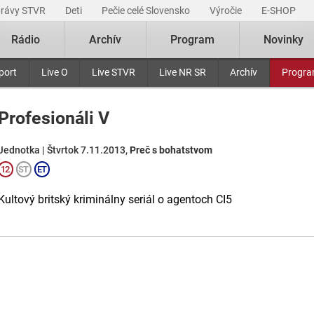
právy STVR
Deti
Pečie celé Slovensko
Výročie
E-SHOP
Rádio
Archív
Program
Novinky
port
Live O
Live STVR
Live NR SR
Archív
Progr
Profesionáli V
Jednotka | Štvrtok 7.11.2013,
Preč s bohatstvom
Kultový britský kriminálny seriál o agentoch CI5