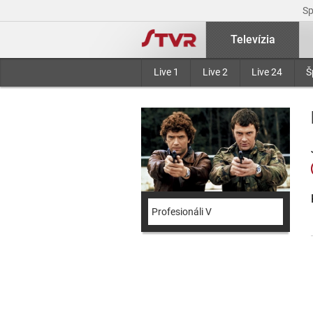
S
Televízia
Live 1
Live 2
Live 24
Š
Profesionáli V