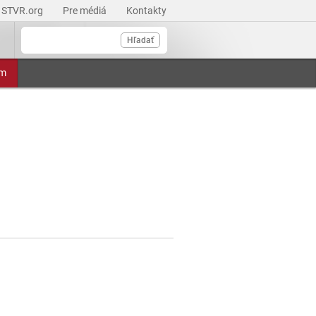
STVR.org
Pre médiá
Kontakty
Hľadať
am