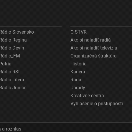
Rádio Slovensko
O STVR
Rádio Regina
Ako si naladiť rádiá
Rádio Devín
Ako si naladiť televíziu
Rádio_FM
Organizačná štruktúra
Patria
História
Rádio RSI
Kariéra
Rádio Litera
Rada
Rádio Junior
Úhrady
Kreatívne centrá
Vyhlásenie o prístupnosti
 a rozhlas