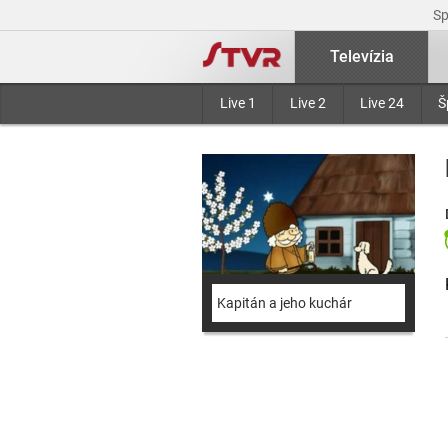
S
Televízia
Live 1
Live 2
Live 24
Š
Kapitán a jeho kuchár