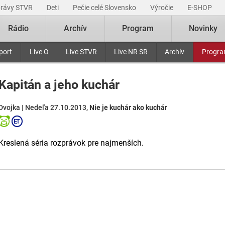
právy STVR
Deti
Pečie celé Slovensko
Výročie
E-SHOP
Rádio
Archív
Program
Novinky
port
Live O
Live STVR
Live NR SR
Archív
Progr
Kapitán a jeho kuchár
Dvojka | Nedeľa 27.10.2013,
Nie je kuchár ako kuchár
Kreslená séria rozprávok pre najmenších.