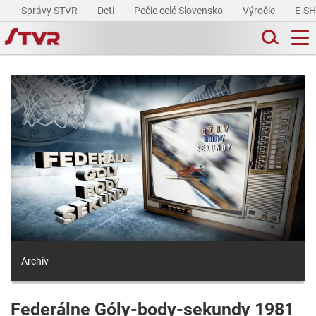
Správy STVR
Deti
Pečie celé Slovensko
Výročie
E-S
Archív
Federálne Góly-body-sekundy 1981