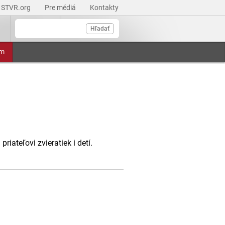
STVR.org
Pre médiá
Kontakty
Hľadať
am
ateľovi zvieratiek i detí.