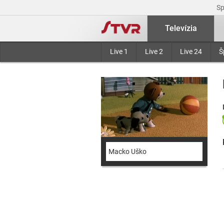
S
Televízia
Live 1
Live 2
Live 24
Š
Macko Uško