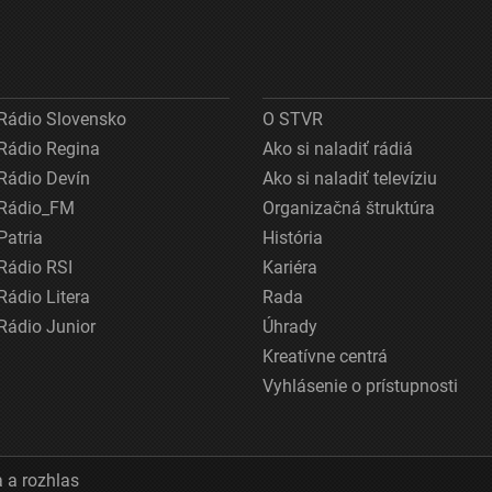
Rádio Slovensko
O STVR
Rádio Regina
Ako si naladiť rádiá
Rádio Devín
Ako si naladiť televíziu
Rádio_FM
Organizačná štruktúra
Patria
História
Rádio RSI
Kariéra
Rádio Litera
Rada
Rádio Junior
Úhrady
Kreatívne centrá
Vyhlásenie o prístupnosti
 a rozhlas