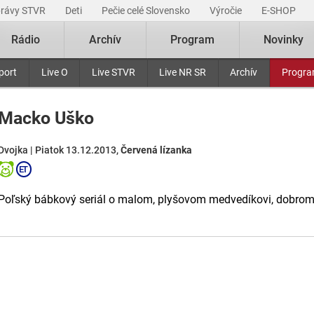
právy STVR
Deti
Pečie celé Slovensko
Výročie
E-SHOP
Rádio
Archív
Program
Novinky
port
Live O
Live STVR
Live NR SR
Archív
Progr
Macko Uško
Dvojka | Piatok 13.12.2013,
Červená lízanka
Poľský bábkový seriál o malom, plyšovom medvedíkovi, dobrom pri