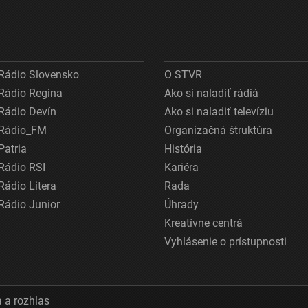
Rádio Slovensko
O STVR
Rádio Regina
Ako si naladiť rádiá
Rádio Devín
Ako si naladiť televíziu
Rádio_FM
Organizačná štruktúra
Patria
História
Rádio RSI
Kariéra
Rádio Litera
Rada
Rádio Junior
Úhrady
Kreatívne centrá
Vyhlásenie o prístupnosti
 a rozhlas