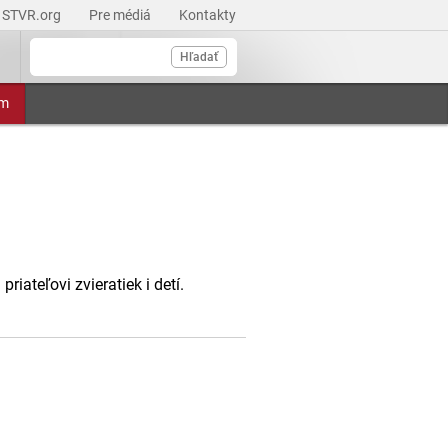
STVR.org
Pre médiá
Kontakty
Hľadať
am
ateľovi zvieratiek i detí.