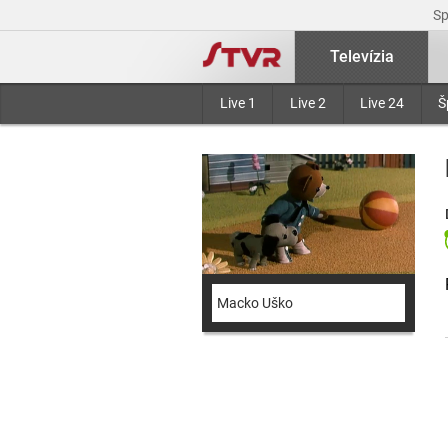
S
Televízia
Live 1
Live 2
Live 24
Š
Macko Uško