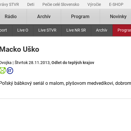
právy STVR
Deti
Pečie celé Slovensko
Výročie
E-SHOP
Rádio
Archív
Program
Novinky
port
Live O
Live STVR
Live NR SR
Archív
Progr
Macko Uško
Dvojka | Štvrtok 28.11.2013,
Odlet do teplých krajov
Poľský bábkový seriál o malom, plyšovom medvedíkovi, dobrom pri