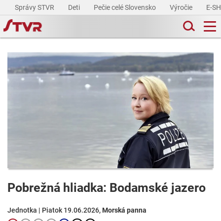
Správy STVR
Deti
Pečie celé Slovensko
Výročie
E-S
Pobrežná hliadka: Bodamské jazero
Jednotka | Piatok 19.06.2026,
Morská panna