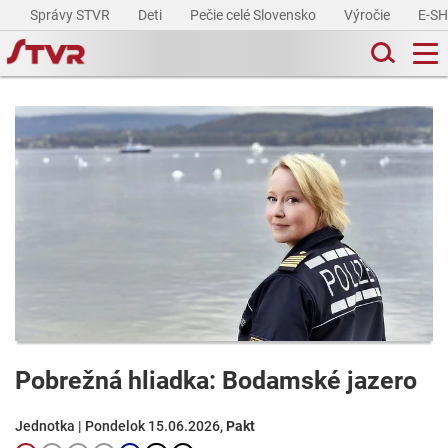
Správy STVR
Deti
Pečie celé Slovensko
Výročie
E-S
Pobrežná hliadka: Bodamské jazero
Jednotka | Pondelok 15.06.2026,
Pakt