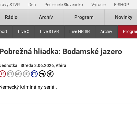
právy STVR
Deti
Pečie celé Slovensko
Výročie
E-SHOP
Rádio
Archív
Program
Novinky
port
Live O
Live STVR
Live NR SR
Archív
Progr
Pobrežná hliadka: Bodamské jazero
Jednotka | Streda 3.06.2026,
Aféra
Nemecký kriminálny seriál.