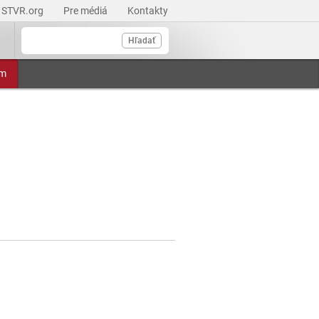
STVR.org
Pre médiá
Kontakty
Hľadať
am