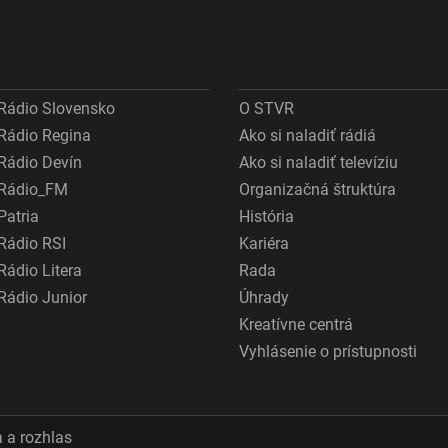
Rádio Slovensko
O STVR
Rádio Regina
Ako si naladiť rádiá
Rádio Devín
Ako si naladiť televíziu
Rádio_FM
Organizačná štruktúra
Patria
História
Rádio RSI
Kariéra
Rádio Litera
Rada
Rádio Junior
Úhrady
Kreatívne centrá
Vyhlásenie o prístupnosti
 a rozhlas