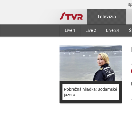
S
Televízia
Live 1
Live 2
Live 24
Š
Pobrežná hliadka: Bodamské
jazero