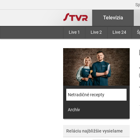
S
Televízia
Live 1
Live 2
Live 24
Š
Netradičné recepty
Archív
Reláciu najbližšie vysielame