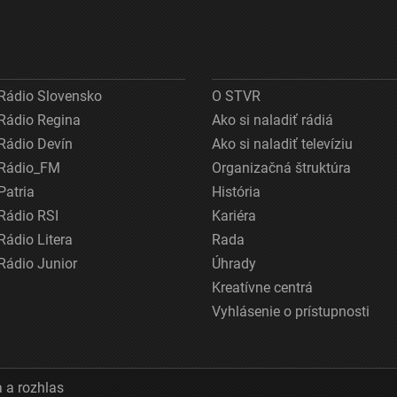
Rádio Slovensko
O STVR
Rádio Regina
Ako si naladiť rádiá
Rádio Devín
Ako si naladiť televíziu
Rádio_FM
Organizačná štruktúra
Patria
História
Rádio RSI
Kariéra
Rádio Litera
Rada
Rádio Junior
Úhrady
Kreatívne centrá
Vyhlásenie o prístupnosti
 a rozhlas