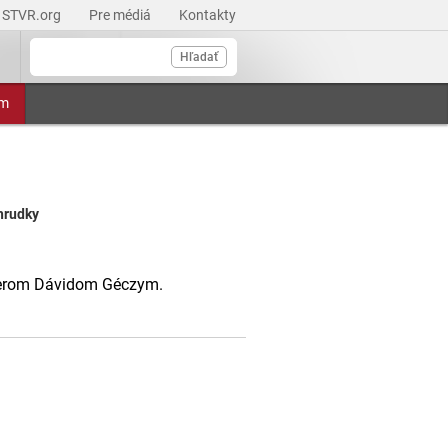
STVR.org
Pre médiá
Kontakty
Hľadať
am
hrudky
ogerom Dávidom Géczym.