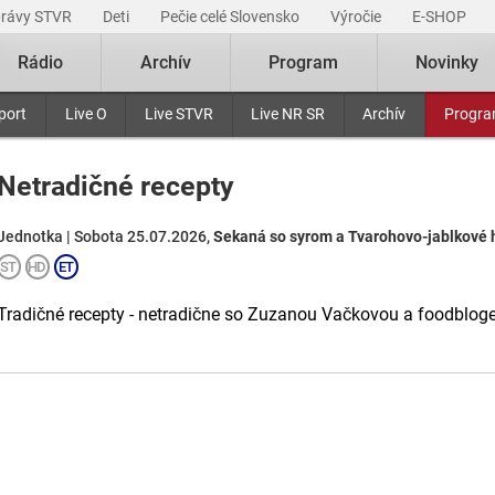
právy STVR
Deti
Pečie celé Slovensko
Výročie
E-SHOP
Rádio
Archív
Program
Novinky
port
Live O
Live STVR
Live NR SR
Archív
Progr
Netradičné recepty
Jednotka | Sobota 25.07.2026,
Sekaná so syrom a Tvarohovo-jablkové 
Tradičné recepty - netradične so Zuzanou Vačkovou a foodbl