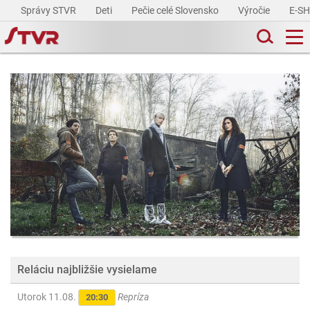
Správy STVR
Deti
Pečie celé Slovensko
Výročie
E-S
Reláciu najbližšie vysielame
Utorok 11.08.
Repríza
20:30