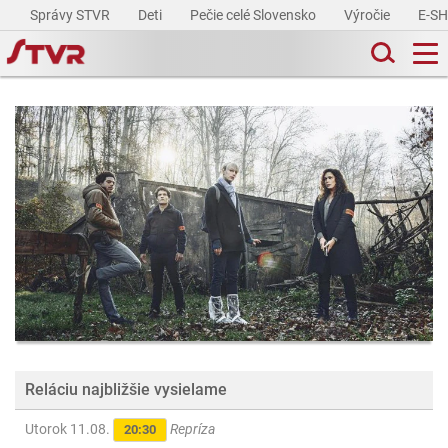
Správy STVR
Deti
Pečie celé Slovensko
Výročie
E-S
Reláciu najbližšie vysielame
Utorok 11.08.
Repríza
20:30