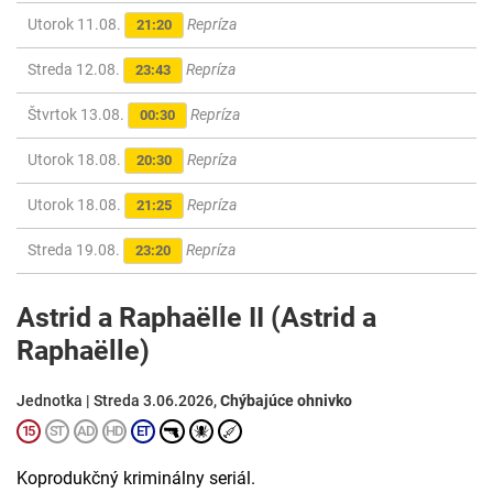
Utorok 11.08.
Repríza
21:20
Streda 12.08.
Repríza
23:43
Štvrtok 13.08.
Repríza
00:30
Utorok 18.08.
Repríza
20:30
Utorok 18.08.
Repríza
21:25
Streda 19.08.
Repríza
23:20
Astrid a Raphaëlle II (Astrid a
Raphaëlle)
Jednotka | Streda 3.06.2026,
Chýbajúce ohnivko
Koprodukčný kriminálny seriál.