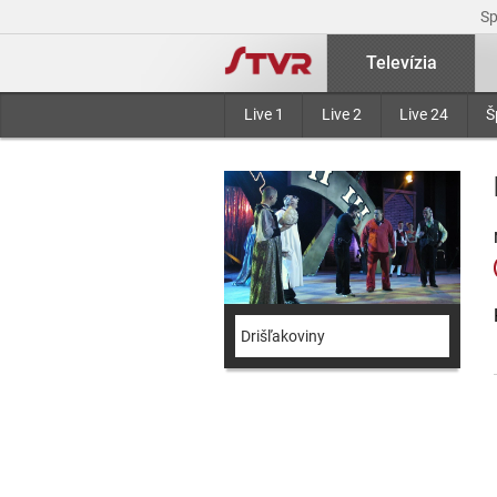
S
Televízia
Live 1
Live 2
Live 24
Š
Drišľakoviny