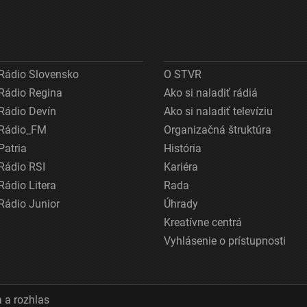
Rádio Slovensko
O STVR
Rádio Regina
Ako si naladiť rádiá
Rádio Devín
Ako si naladiť televíziu
Rádio_FM
Organizačná štruktúra
Patria
História
Rádio RSI
Kariéra
Rádio Litera
Rada
Rádio Junior
Úhrady
Kreatívne centrá
Vyhlásenie o prístupnosti
 a rozhlas