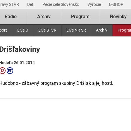
právy STVR
Deti
Pečie celé Slovensko
Výročie
E-SHOP
Rádio
Archív
Program
Novinky
port
Live O
Live STVR
Live NR SR
Archív
Progr
Drišľakoviny
Nedeľa 26.01.2014
Hudobno - zábavný program skupiny Drišľak a jej hostí.