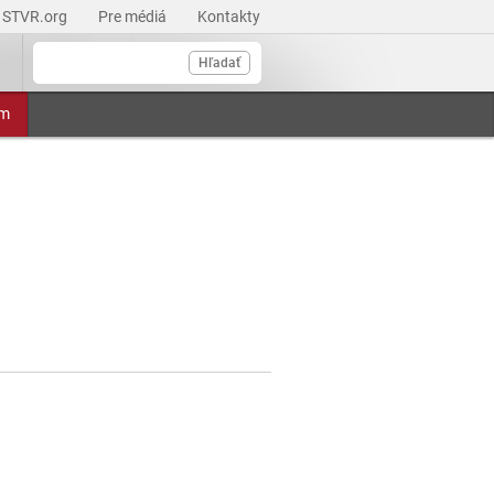
STVR.org
Pre médiá
Kontakty
Hľadať
am