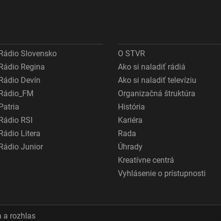
Rádio Slovensko
O STVR
Rádio Regina
Ako si naladiť rádiá
Rádio Devín
Ako si naladiť televíziu
Rádio_FM
Organizačná štruktúra
Patria
História
Rádio RSI
Kariéra
Rádio Litera
Rada
Rádio Junior
Úhrady
Kreatívne centrá
Vyhlásenie o prístupnosti
 a rozhlas