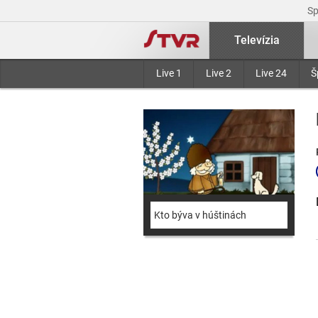
S
Televízia
Live 1
Live 2
Live 24
Š
Kto býva v húštinách