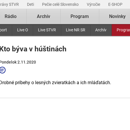
právy STVR
Deti
Pečie celé Slovensko
Výročie
E-SHOP
Rádio
Archív
Program
Novinky
port
Live O
Live STVR
Live NR SR
Archív
Progr
Kto býva v húštinách
Pondelok 2.11.2020
Drobné príbehy o lesných zvieratkách a ich mláďatách.