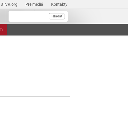
STVR.org
Pre médiá
Kontakty
Hľadať
am