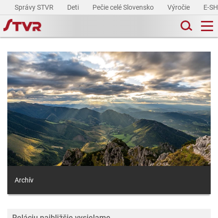
Správy STVR
Deti
Pečie celé Slovensko
Výročie
E-S
Archív
Reláciu najbližšie vysielame