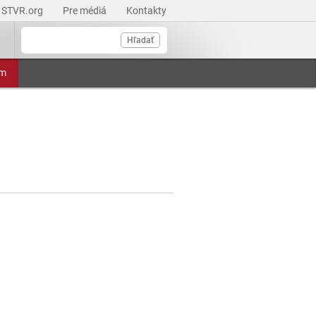
STVR.org
Pre médiá
Kontakty
Hľadať
am