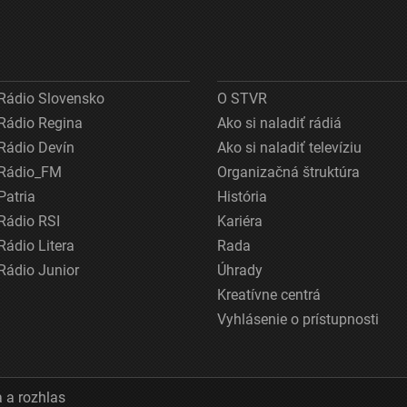
Rádio Slovensko
O STVR
Rádio Regina
Ako si naladiť rádiá
Rádio Devín
Ako si naladiť televíziu
Rádio_FM
Organizačná štruktúra
Patria
História
Rádio RSI
Kariéra
Rádio Litera
Rada
Rádio Junior
Úhrady
Kreatívne centrá
Vyhlásenie o prístupnosti
 a rozhlas