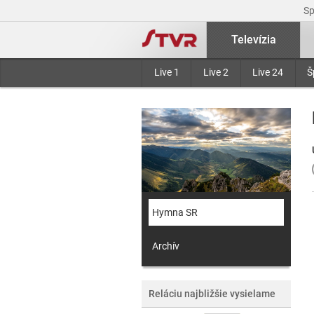
S
Televízia
Live 1
Live 2
Live 24
Š
Hymna SR
Archív
Reláciu najbližšie vysielame