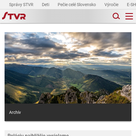
Správy STVR
Deti
Pečie celé Slovensko
Výročie
E-S
Archív
Reláciu najbližšie vysielame