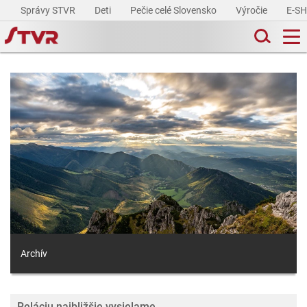
Správy STVR
Deti
Pečie celé Slovensko
Výročie
E-S
Archív
Reláciu najbližšie vysielame