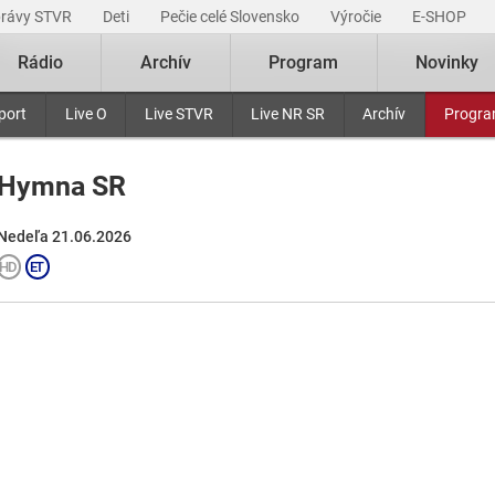
právy STVR
Deti
Pečie celé Slovensko
Výročie
E-SHOP
Rádio
Archív
Program
Novinky
port
Live O
Live STVR
Live NR SR
Archív
Progr
Hymna SR
Nedeľa 21.06.2026