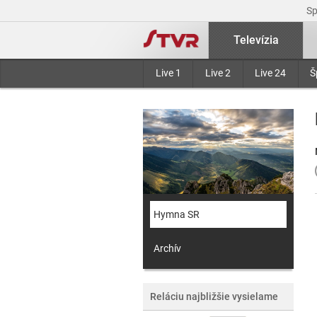
S
Televízia
Live 1
Live 2
Live 24
Š
Hymna SR
Archív
Reláciu najbližšie vysielame