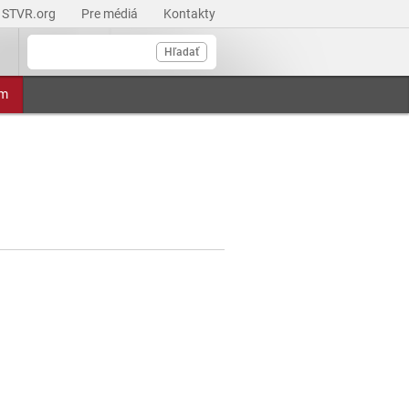
STVR.org
Pre médiá
Kontakty
Hľadať
am