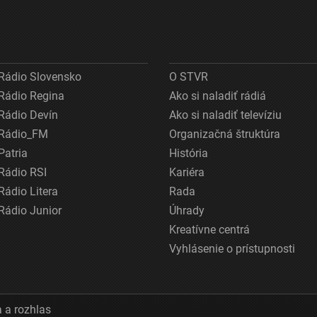
Rádio Slovensko
O STVR
Rádio Regina
Ako si naladiť rádiá
Rádio Devín
Ako si naladiť televíziu
Rádio_FM
Organizačná štruktúra
Patria
História
Rádio RSI
Kariéra
Rádio Litera
Rada
Rádio Junior
Úhrady
Kreatívne centrá
Vyhlásenie o prístupnosti
 a rozhlas