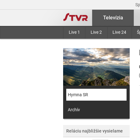
S
Televízia
Live 1
Live 2
Live 24
Š
Hymna SR
Archív
Reláciu najbližšie vysielame