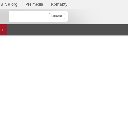
STVR.org
Pre médiá
Kontakty
Hľadať
am