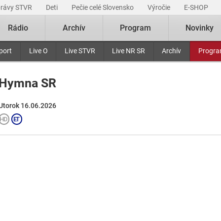
právy STVR
Deti
Pečie celé Slovensko
Výročie
E-SHOP
Rádio
Archív
Program
Novinky
port
Live O
Live STVR
Live NR SR
Archív
Progr
Hymna SR
Utorok 16.06.2026