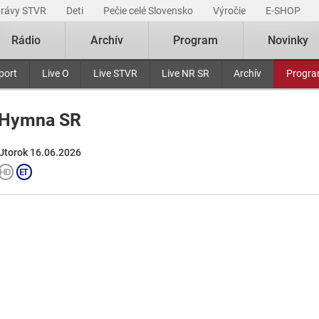
právy STVR
Deti
Pečie celé Slovensko
Výročie
E-SHOP
Rádio
Archív
Program
Novinky
port
Live O
Live STVR
Live NR SR
Archív
Progr
Hymna SR
Utorok 16.06.2026