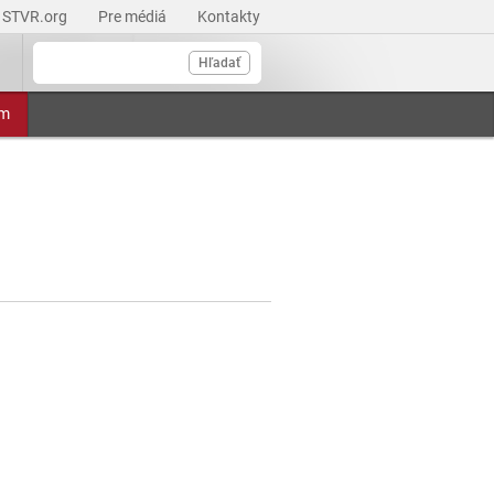
STVR.org
Pre médiá
Kontakty
Hľadať
am