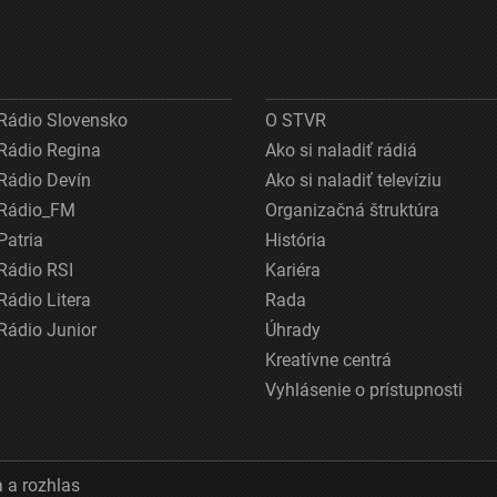
Rádio Slovensko
O STVR
Rádio Regina
Ako si naladiť rádiá
Rádio Devín
Ako si naladiť televíziu
Rádio_FM
Organizačná štruktúra
Patria
História
Rádio RSI
Kariéra
Rádio Litera
Rada
Rádio Junior
Úhrady
Kreatívne centrá
Vyhlásenie o prístupnosti
 a rozhlas