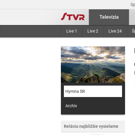
S
Televízia
Live 1
Live 2
Live 24
Š
Hymna SR
Archív
Reláciu najbližšie vysielame