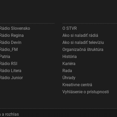
Rádio Slovensko
O STVR
Rádio Regina
Ako si naladiť rádiá
Rádio Devín
Ako si naladiť televíziu
Rádio_FM
Organizačná štruktúra
Patria
História
Rádio RSI
Kariéra
Rádio Litera
Rada
Rádio Junior
Úhrady
Kreatívne centrá
Vyhlásenie o prístupnosti
 a rozhlas