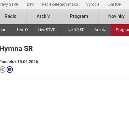
právy STVR
Deti
Pečie celé Slovensko
Výročie
E-SHOP
Rádio
Archív
Program
Novinky
port
Live O
Live STVR
Live NR SR
Archív
Progr
Hymna SR
Pondelok 15.06.2026