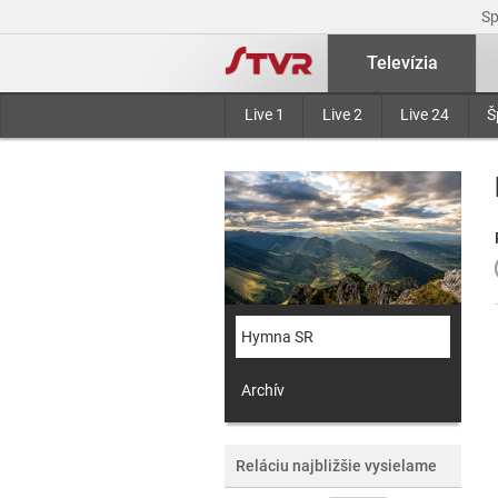
S
Televízia
Live 1
Live 2
Live 24
Š
Hymna SR
Archív
Reláciu najbližšie vysielame