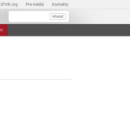
STVR.org
Pre médiá
Kontakty
Hľadať
am