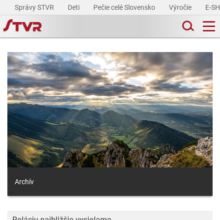
Správy STVR
Deti
Pečie celé Slovensko
Výročie
E-S
Archív
Reláciu najbližšie vysielame