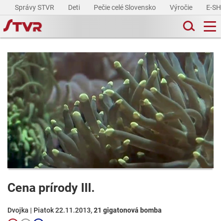
Správy STVR
Deti
Pečie celé Slovensko
Výročie
E-S
Cena prírody III.
Dvojka | Piatok 22.11.2013,
21 gigatonová bomba