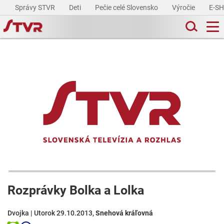
Správy STVR
Deti
Pečie celé Slovensko
Výročie
E-S
Rozprávky Bolka a Lolka
Dvojka | Utorok 29.10.2013,
Snehová kráľovná