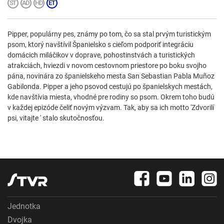
Pipper, populárny pes, známy po tom, čo sa stal prvým turistickým
psom, ktorý navštívil Španielsko s cieľom podporiť integráciu
domácich miláčikov v doprave, pohostinstvách a turistických
atrakciách, hviezdi v novom cestovnom priestore po boku svojho
pána, novinára zo španielskeho mesta San Sebastian Pabla Muñoz
Gabilonda. Pipper a jeho psovod cestujú po španielskych mestách,
kde navštívia miesta, vhodné pre rodiny so psom. Okrem toho budú
v každej epizóde čeliť novým výzvam. Tak, aby sa ich motto 'Zdvorilí
psi, vitajte ' stalo skutočnosťou.
Jednotka
Dvojka