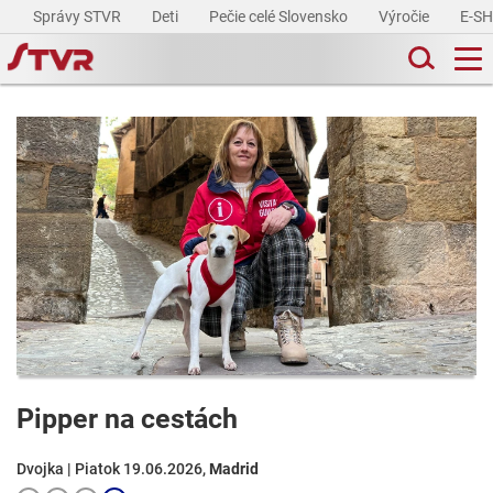
Správy STVR
Deti
Pečie celé Slovensko
Výročie
E-S
Pipper na cestách
Dvojka | Piatok 19.06.2026,
Madrid