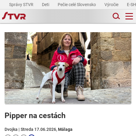
Správy STVR
Deti
Pečie celé Slovensko
Výročie
E-S
Pipper na cestách
Dvojka | Streda 17.06.2026,
Málaga