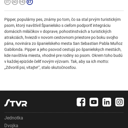
Pipper, populárny pes, známy po tom, čo sa stal prvým turistickým
psom, ktorý navštívil Španielsko s cieľom podporiť integráciu
domácich miláčikov v doprave, pohostinstvách a turistických
atrakciách, hviezdi v novom cestovnom priestore po boku svojho
pána, novinára zo španielskeho mesta San Sebastian Pabla Muñoz
Gabilonda. Pipper a jeho psovod cestujú po španielskych mestách,
kde navštívia miesta, vhodné pre rodiny so psom. Okrem toho budú
v každej epizóde čeliť novým výzvam. Tak, aby sa ich motto:
„Zdvorilí psi, vitajte!“, stalo skutočnosťou.
Jednotka
Dvojka