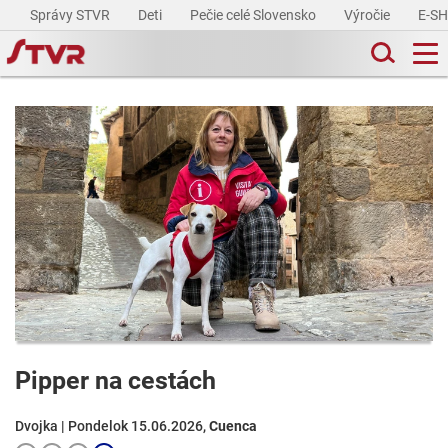
Správy STVR
Deti
Pečie celé Slovensko
Výročie
E-S
Pipper na cestách
Dvojka | Pondelok 15.06.2026,
Cuenca