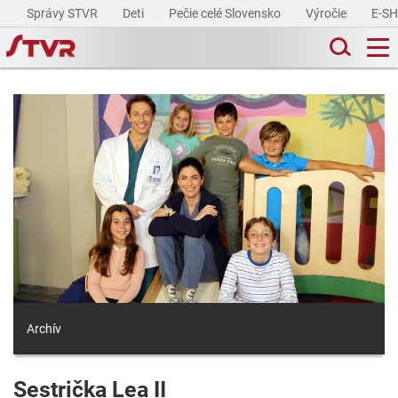
Správy STVR
Deti
Pečie celé Slovensko
Výročie
E-S
Archív
Sestrička Lea II