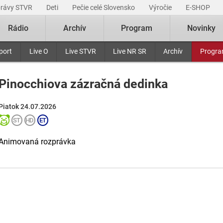
právy STVR
Deti
Pečie celé Slovensko
Výročie
E-SHOP
Rádio
Archív
Program
Novinky
port
Live O
Live STVR
Live NR SR
Archív
Progr
Pinocchiova zázračná dedinka
Piatok 24.07.2026
Animovaná rozprávka