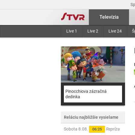
S
Televízia
Live 1
Live 2
Live 24
Š
Pinocchiova zázračná
dedinka
Reláciu najbližšie vysielame
Sobota 8.08.
Repríza
06:25