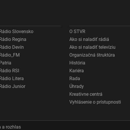
Rádio Slovensko
O STVR
Rádio Regina
Ako si naladiť rádiá
Rádio Devín
Ako si naladiť televíziu
Rádio_FM
Organizačná štruktúra
Patria
História
Rádio RSI
Kariéra
Rádio Litera
Rada
Rádio Junior
Úhrady
Kreatívne centrá
Vyhlásenie o prístupnosti
 a rozhlas