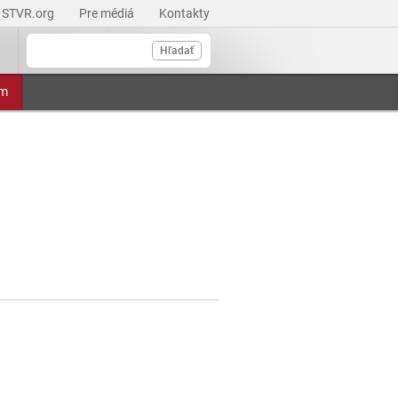
STVR.org
Pre médiá
Kontakty
Hľadať
am