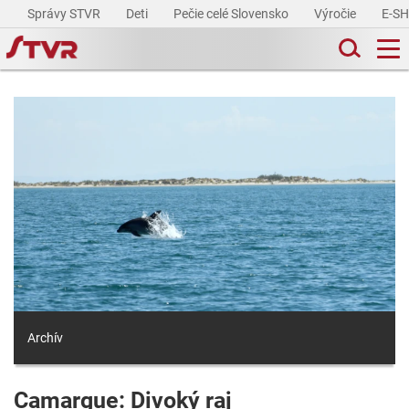
Správy STVR
Deti
Pečie celé Slovensko
Výročie
E-S
Archív
Camargue: Divoký raj