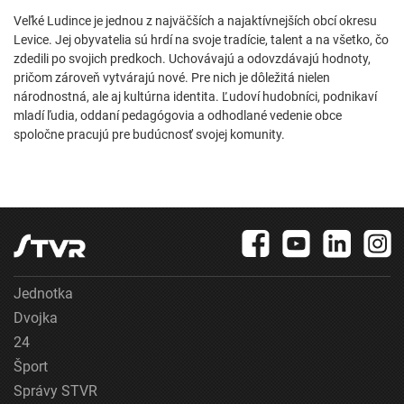
Veľké Ludince je jednou z najväčších a najaktívnejších obcí okresu
Levice. Jej obyvatelia sú hrdí na svoje tradície, talent a na všetko, čo
zdedili po svojich predkoch. Uchovávajú a odovzdávajú hodnoty,
pričom zároveň vytvárajú nové. Pre nich je dôležitá nielen
národnostná, ale aj kultúrna identita. Ľudoví hudobníci, podnikaví
mladí ľudia, oddaní pedagógovia a odhodlané vedenie obce
spoločne pracujú pre budúcnosť svojej komunity.
Jednotka
Dvojka
24
Šport
Správy STVR