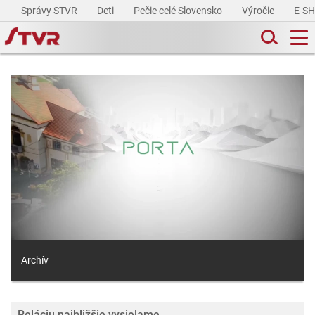
Správy STVR
Deti
Pečie celé Slovensko
Výročie
E-S
Archív
Reláciu najbližšie vysielame