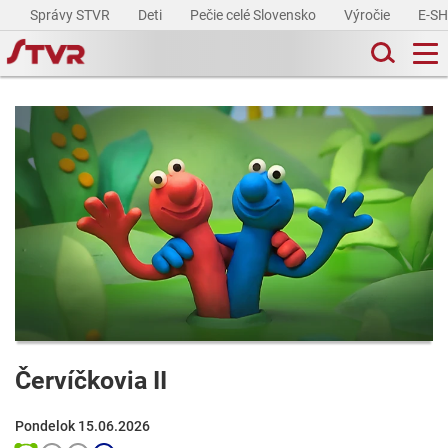
Správy STVR
Deti
Pečie celé Slovensko
Výročie
E-S
Červíčkovia II
Pondelok 15.06.2026