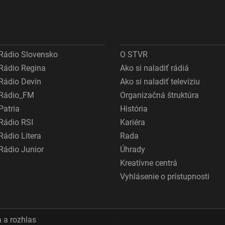
Rádio Slovensko
O STVR
Rádio Regina
Ako si naladiť rádiá
Rádio Devín
Ako si naladiť televíziu
Rádio_FM
Organizačná štruktúra
Patria
História
Rádio RSI
Kariéra
Rádio Litera
Rada
Rádio Junior
Úhrady
Kreatívne centrá
Vyhlásenie o prístupnosti
 a rozhlas