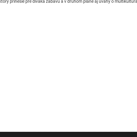
ktorý prinesie pre diváka zábavu a v druhom pláne aj úvahy o multikultural