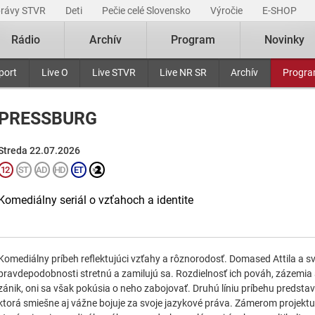
právy STVR
Deti
Pečie celé Slovensko
Výročie
E-SHOP
Rádio
Archív
Program
Novinky
port
Live O
Live STVR
Live NR SR
Archív
Progr
PRESSBURG
Streda 22.07.2026
Komediálny seriál o vzťahoch a identite
Komediálny príbeh reflektujúci vzťahy a rôznorodosť. Domased Attila a sv
pravdepodobnosti stretnú a zamilujú sa. Rozdielnosť ich pováh, zázemia 
zánik, oni sa však pokúsia o neho zabojovať. Druhú líniu príbehu predstavu
ktorá smiešne aj vážne bojuje za svoje jazykové práva. Zámerom projektu j