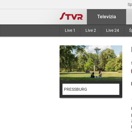
S
Televízia
Live 1
Live 2
Live 24
Š
PRESSBURG