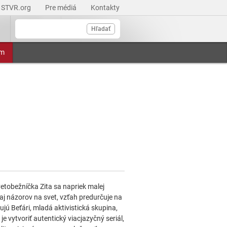
STVR.org
Pre médiá
Kontakty
Hľadať
am
etobežníčka Zita sa napriek malej
aj názorov na svet, vzťah predurčuje na
jú Beťári, mladá aktivistická skupina,
e vytvoriť autentický viacjazyčný seriál,