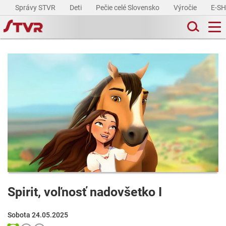
Správy STVR
Deti
Pečie celé Slovensko
Výročie
E-S
Spirit, voľnosť nadovšetko I
Sobota 24.05.2025